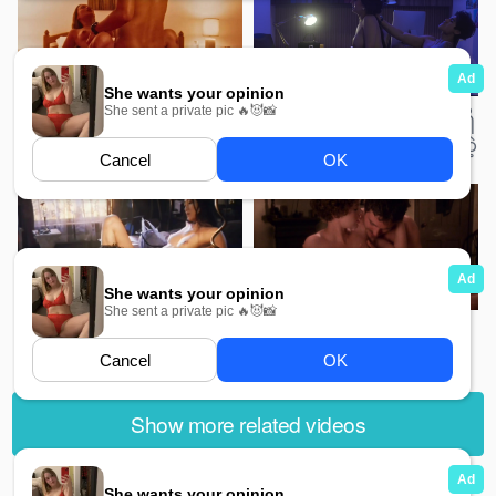
5K
2K
ငှက်ပျောသီး ဆိုဒ်ကြီးတဲ့ ဉ
ရမ္မ@က်စိတ်ကြောင့် ရည်စားရှိ
ယာဉ်မှူးကို စားဖို့ ကြံနေတဲ့
ရက်နဲ့ တွေ့ရာလူနဲ့ ဖောက်ပြန်တဲ့
မိထွေး ဖြစ်သူနဲ့ လင်ပါသမီး
အကိ@တ်မ
4K
5K
အလှတရားနဲ့ ဂုဏ်သိက္ခာတွေ
ခြံစောင့်နဲ့ ‌ဖောက်ပြန်တဲ့ မိန်းမ
အပြည့်ရှိတဲ့ အမျိုးသမီးအ
မှောင်ကမ္ဘာထဲကို ကျွံဝင်သွားတဲ့
အခါ
Show more related videos