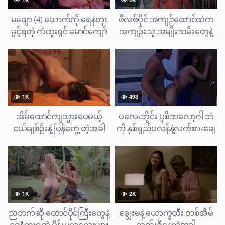
မချော (4) ယောက်ကို ရေနံတူး
ဖိလစ်ပိုင် အကျဉ်ထောင်ထဲက
ခွင့်ရတဲ့ ကံထူးရှင် မောင်ကျော်
အကျဉ်းသူ အမျိုးသမီးတွေနဲ့
ကြီး
ထောင်ပိုင်ကြီးတို့ရဲ့ ကြားက
ပညာပေးဇာတ်ကားလေး
1K
493
အိမ်ထောင်ကျသွားပေမယ့်
ပလေးဘွိင်း ပူစီဘလော့ဂါ ဘဲ
ငယ်ချစ်ဦးနဲ့ ပြန်တွေ့ တဲ့အခါ
ကို နှစ်ရှည်ပလန်နဲ့လက်စားချေ
အချစ်စိတ်တွေထိမ်းမရပဲ ရေနံ
မဲ့ မိန်းမလှလေး
ပြန်တူးမိကြတဲ့အခါ
1K
2K
ညဘက်ဆို ထောင်ပိုင်ကြီးတွေနဲ့
ချွေးမနဲ့ ယောက္ခထီး တစ်အိမ်
ရေနံတူးရတဲ့ မိန်းမလှလေးများ
ထည်းရှိနေတဲ့အခါ