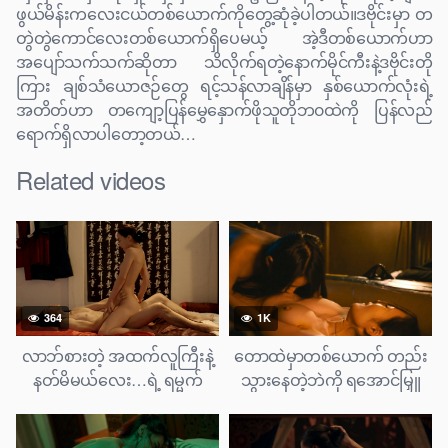
ဖွယ်မိန်းကလေးငယ်တစ်ယောက်ကိုတွေ့ဆုံခဲ့ပါတယ်။ဒဗိုင်းမှာ တ
တွဲတွဲကောင်လေးတစ်ယောက်ရှိပေမယ့် အဲ့ဒီတစ်ယောက်ဟာ
အပျော်သက်သက်ဆိုတာ သိလိုက်ရတဲ့နောက်မိုင်ကီးနဲ့ဒဗိုင်းတို
ကြား ချစ်သံယောဇဉ်တွေ ရင့်သန်လာချိန်မှာ နှစ်ယောက်လုံးရဲ့
အတိတ်ဟာ တကျော့ပြန်မွှေနှောက်ဖိုသူတိုဘ၀ထဲကို ပြန်လည်
ရောက်ရှိလာပါတော့တယ်…
Related videos
364
1K
လာဘ်စားတဲ့ အထက်လူကြီးနဲ့
တောထဲမှာတစ်ယောက် တည်း
နတ်မိမယ်လေး…ရဲ့ ရမ္မက်
သွားနေတဲ့ဘဲကို ရအောင်မြှူ
ဇာတ်လမ်း
ဆွယ်ပြီး ဖောင်းဒိုင်းခံတဲ့စော်
လေး