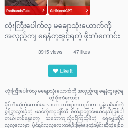
လုံးကြီးပေါက်လှ မချောသုံးယောက်ကို
အလှည့်ကျ ရေနံတူးခွင့်ရတဲ့ ဖိုးကံကောင်း
3915
views
47
likes
|
Like it
လုံးကြီးပေါက်လှ မချောသုံးယောက်ကို အလှည့်ကျ ရေနံတူးခွင့်ရ
တဲ့ ဖိုးကံကောင်း
မိုင်ကီးဆိုတဲ့ကောင်မလေးဟာ ငယ်စဉ်ကတည်းက သူနဲ့သူ့မိခင်ကို
စွန့်ခွာသွားခဲ့တဲ့ ဖခင်ကိုအခုချိန်ထိ စိတ်နာရှောင်ဖယ်နေဆဲဖြစ်ပါ
တယ်။တစ်နေ့တော့ သဘောကျလိုဝင်ကြည့်မိတဲ့ ရေမွှေးဆိုင်
လှလှလေးမှာ ပိုင်ရှင်လှလှလေးတစ်ဦးဖြစ်နေတဲ့ဒဗိုင်းဆိုတဲ့ချစ်စ