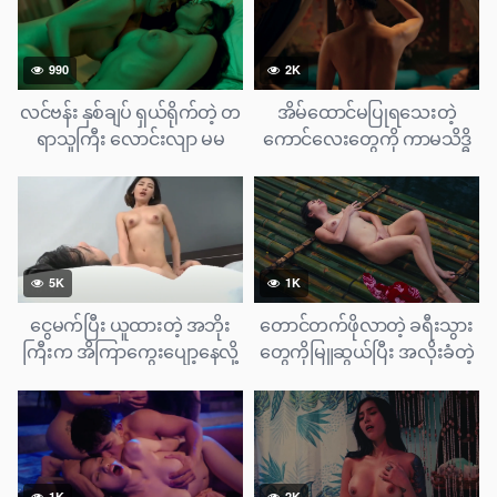
990
2K
လင်ဗန်း နှစ်ချပ် ရှယ်ရိုက်တဲ့ တ
အိမ်ထောင်မပြုရသေးတဲ့
ရာသူကြီး လောင်းလျာ မမ
ကောင်လေးတွေကို ကာမသိဒ္ဓိ
ချောချောလေးများ
ကျမ်းကို လက်တွေ့သင်ကြား
ပေးရတဲ့ မမ လှလှ တစ်ယောက်
5K
1K
ငွေမက်ပြီး ယူထားတဲ့ အဘိုး
တောင်တက်ဖိုလာတဲ့ ခရီးသွား
ကြီးက အိကြာကွေးပျော့နေလို့
တွေကိုမြူဆွယ်ပြီး အလိုးခံတဲ့
အဘိုးကြီးရဲ့ မွေးစ-ားသားနဲ့
မမ
ရေနံတူးတဲ့ မမ
1K
2K