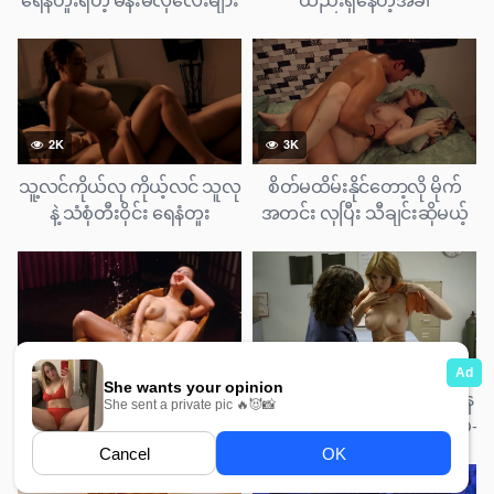
2K
3K
သူ့လင်ကိုယ်လု ကိုယ့်လင် သူလု
စိတ်မထိမ်းနိုင်တော့လို မိုက်
နဲ့ သံစုံတီးဝိုင်း ရေနံတူး
အတင်း လုပြီး သီချင်းဆိုမယ့်
ဇာတ်ကား
ကျောင်းသူလေး
5K
2K
ဘုရင့်မိဖုရားကို ရေနံတူးခွင့်ရ
ထောင်ထဲမှာ အချောဆုံးဖြစ်နေ
သွားတဲ့ ပန်းချီဆရာ
တာကြောင့် ထောင်ပိုင်ကအစ မ-
ဖွ-ယ်မ-ရာ ပြု-ကျ-င့်ခံရတဲ့
ကောင်မလေး