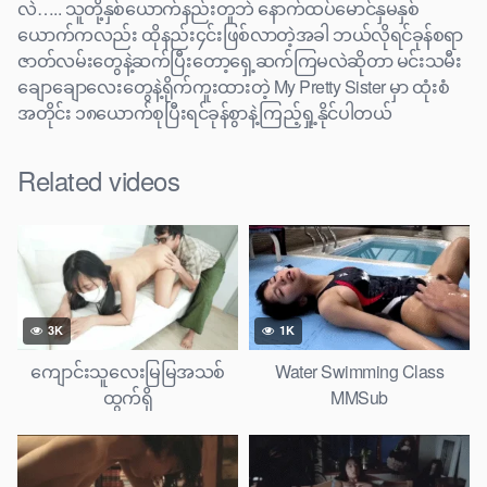
လဲ….. သူတို့နှစ်ယောက်နည်းတူဘဲ နောက်ထပ်မောင်နှမနှစ်
ယောက်ကလည်း ထိုနည်း၄င်းဖြစ်လာတဲ့အခါ ဘယ်လိုရင်ခုန်စရာ
ဇာတ်လမ်းတွေနဲ့ဆက်ပြီးတော့ရှေ့ဆက်ကြမလဲဆိုတာ မင်းသမီး
ချောချောလေးတွေနဲ့ရိုက်ကူးထားတဲ့ My Pretty Sister မှာ ထုံးစံ
အတိုင်း ၁၈ယောက်စုပြီးရင်ခုန်စွာနဲ့ကြည့်ရှု့နိုင်ပါတယ်
Related videos
3K
1K
ကျောင်းသူလေးမြမြအသစ်
Water Swimming Class
ထွက်ရှိ
MMSub