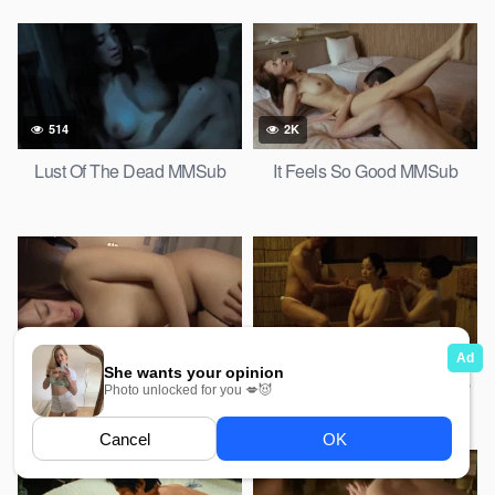
514
2K
Lust Of The Dead MMSub
It Feels So Good MMSub
755
300
Harassed by a stalker MMSub
Flower and Snake 3 MMSub