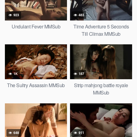
923
483
Undulant Fever MMSub
Time Adventure 5 Seconds
Till Climax MMSub
1K
187
The Sultry Assassin MMSub
Strip mahjong battle royale
MMSub
648
911