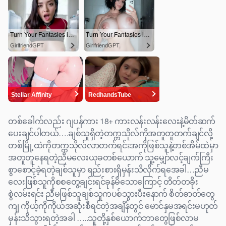
တစ်ခေါက်လည်း ဂျပန်ကား 18+ ကားလန်းလန်းလေးနဲ့မိတ်ဆက်
ပေးချင်ပါတယ်….ချစ်သူရှိတဲ့တက္ကသိုလ်ကိုအတူတူတက်ချင်လို့
တစ်မြို့ထဲကိုတက္ကသိုလ်လာတက်ရင်းအကိုဖြစ်သူနဲ့တစ်အိမ်ထဲမှာ
အတူတူနေရတဲ့ညီမလေးယုခတစ်ယောက် သူ့မျှော်လင့်ချက်ကြီး
စွာစောင့်ခဲ့ရတဲ့ချစ်သူမှာ ရည်းစားရှိမှန်းသိလိုက်ရအေခါ…ညီမ
လေးဖြစ်သူကိုစစတွေ့ချင်းရင်ခုန်မိသောကြောင့် တိတ်တခိုး
စွဲလမ်းရင်း ညီမဖြစ်သူချစ်သူကပစ်သွားပီးနောက် စိတ်ဓာတ်တွေ
ကျ ကိုယ့်ကိုကိုယ်အဆုံးစီရင်တဲ့အချိန်တွင် မောင်နှမအရင်းမဟုတ်
မှန်းသိသွားရတဲ့အခါ …..သူတို့နှစ်ယောက်ဘာတွေဖြစ်လာမ