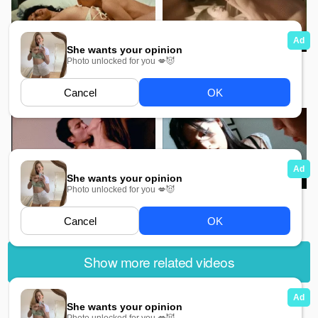
875
1K
Final Scandal MMSub
Eungyo MMSub
361
1K
Disappear MMSub
The Secret Of Machiko
Matsuoko MMSub
Show more related videos