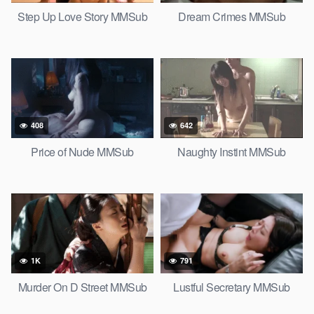
Step Up Love Story MMSub
Dream Crimes MMSub
408
642
Price of Nude MMSub
Naughty Instint MMSub
1K
791
Murder On D Street MMSub
Lustful Secretary MMSub