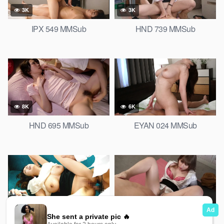
3K
3K
IPX 549 MMSub
HND 739 MMSub
8K
6K
HND 695 MMSub
EYAN 024 MMSub
9K
8K
SSNI 029 MMSub
MIAA 270 MMSub