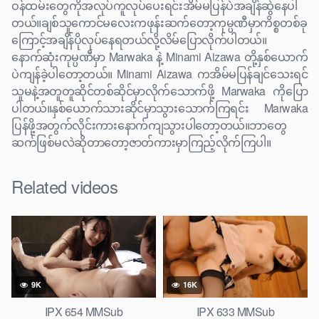
ဝန်ထမ်းတွေကိုအလုပ်ကူလုပ်ပေးရင်းအိမ်မပြန်ပဲအချိန်ဆွဲနေပါ
တယ်။ချစ်သူကောင်မလေးကဖုန်းဆက်တော့ကုမ္ပဏီမှာကိစ္စတစ်ခု
ကြောင့်အချိန်ပိုလုပ်နေရတယ်လို့လိမ်ပြောလိုက်ပါတယ်။
နောက်ဆုံးကုမ္ပဏီမှာ Marwaka နဲ့ Minami Aizawa တို့နှစ်ယောက်
ပဲကျန်ခဲ့ပါတော့တယ်။ Minami Aizawa ကအိမ်မပြန်ချင်သေးရင်
သူမနဲ့အတူတူဆိုင်တစ်ဆိုင်မှာလိုက်သောက်ဖို့ Marwaka ကိုပြော
ပါတယ်။နှစ်ယောက်သားဆိုင်မှာသွားသောက်ကြရင်း Marwaka
ပြန်ဖို့အတွက်လိုင်းကားနောက်ကျသွားပါတော့တယ်။ဘာတွေ
ဆက်ဖြစ်မလဲဆိုတာတော့ဇာတ်ကားမှာကြည့်လိုက်ကြပါ။
Related videos
9K
16K
IPX 654 MMSub
IPX 633 MMSub