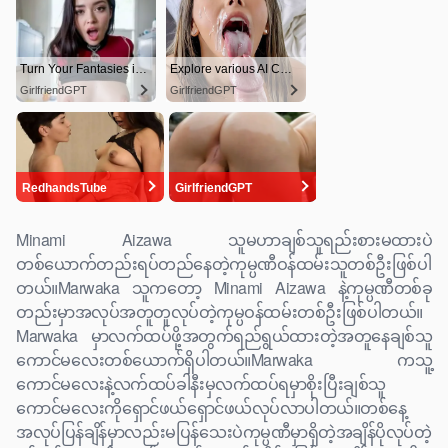
Minami Aizawa သူမဟာချစ်သူရည်းစားမထားပဲ
တစ်ယောက်တည်းရပ်တည်နေတဲ့ကုမ္ပဏီဝန်ထမ်းသူတစ်ဦးဖြစ်ပါ
တယ်။Marwaka သူကတော့ Minami Aizawa နဲ့ကုမ္ပဏီတစ်ခု
တည်းမှာအလုပ်အတူတူလုပ်တဲ့ကုမ္ပဝန်ထမ်းတစ်ဦးဖြစ်ပါတယ်။
Marwaka မှာလက်ထပ်ဖို့အတွက်ရည်ရွယ်ထားတဲ့အတူနေချစ်သူ
ကောင်မလေးတစ်ယောက်ရှိပါတယ်။Marwaka ကသူ့
ကောင်မလေးနဲ့လက်ထပ်ခါနီးမှလက်ထပ်ရမှာစိုးပြီးချစ်သူ
ကောင်မလေးကိုရှောင်ဖယ်ရှောင်ဖယ်လုပ်လာပါတယ်။တစ်နေ့
အလုပ်ပြန်ချိန်မှာလည်းမပြန်သေးပဲကုမ္ပဏီမှာရှိတဲ့အချိန်ပိုလုပ်တဲ့