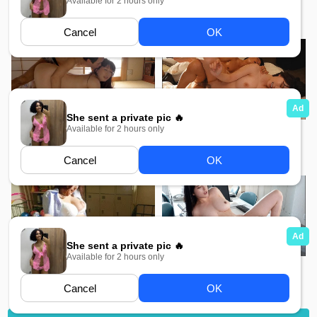
5K
7K
MDYD 876 MMSub
CAWD 222 MMSub
7K
9K
Adn 216 MMSub
Meyd 568 MMSub