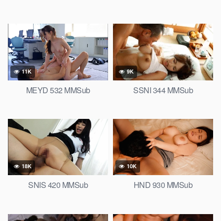
11K
9K
MEYD 532 MMSub
SSNI 344 MMSub
18K
10K
SNIS 420 MMSub
HND 930 MMSub