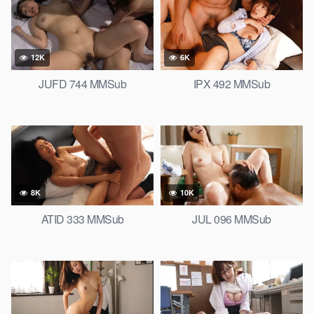
12K
6K
JUFD 744 MMSub
IPX 492 MMSub
8K
10K
ATID 333 MMSub
JUL 096 MMSub