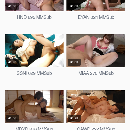
8K
6K
HND 695 MMSub
EYAN 024 MMSub
9K
8K
SSNI 029 MMSub
MIAA 270 MMSub
5K
7K
MDYD 876 MMSub
CAWD 222 MMSub