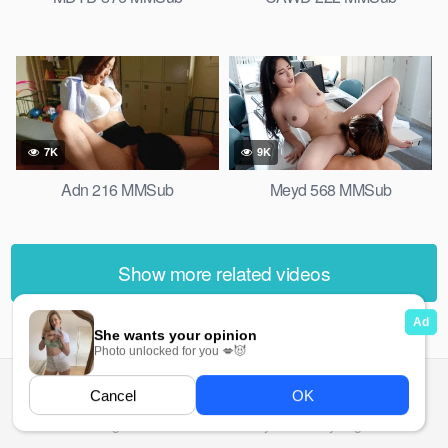
7K
9K
Adn 216 MMSub
Meyd 568 MMSub
Show more related videos
All rights reserved. Powered by Ma Ma Gyi.org