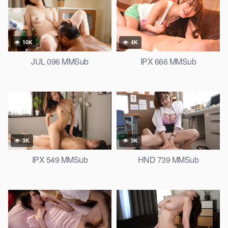
10K
4K
JUL 096 MMSub
IPX 666 MMSub
3K
3K
IPX 549 MMSub
HND 739 MMSub