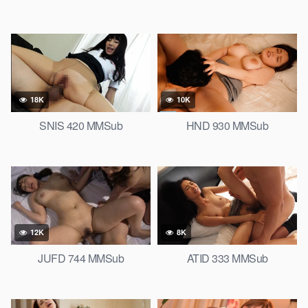
18K
10K
SNIS 420 MMSub
HND 930 MMSub
12K
8K
JUFD 744 MMSub
ATID 333 MMSub