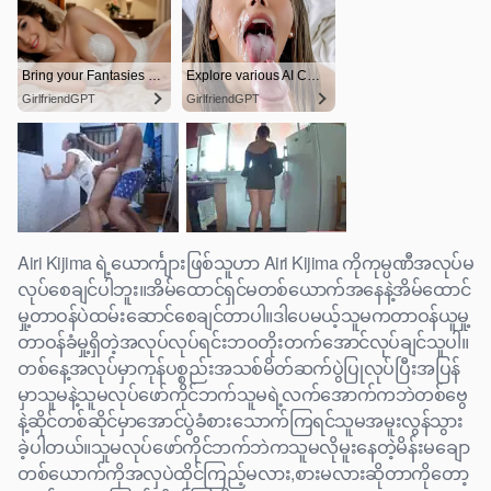
Airi Kijima ရဲ့ယောင်္ကျားဖြစ်သူဟာ Airi Kijima ကိုကုမ္ပဏီအလုပ်မ
လုပ်စေချင်ပါဘူး။အိမ်ထောင်ရှင်မတစ်ယောက်အနေနဲ့အိမ်ထောင်
မှု့တာဝန်ပဲထမ်းဆောင်စေချင်တာပါ။ဒါပေမယ့်သူမကတာဝန်ယူမှု့
တာဝန်ခံမှု့ရှိတဲ့အလုပ်လုပ်ရင်းဘဝတိုးတက်အောင်လုပ်ချင်သူပါ။
တစ်နေ့အလုပ်မှာကုန်ပစ္စည်းအသစ်မိတ်ဆက်ပွဲပြုလုပ်ပြီးအပြန်
မှာသူမနဲ့သူမလုပ်ဖော်ကိုင်ဘက်သူမရဲ့လက်အောက်ကဘဲတစ်ဗွေ
နဲ့ဆိုင်တစ်ဆိုင်မှာအောင်ပွဲခံစားသောက်ကြရင်သူမအမူးလွန်သွား
ခဲ့ပါတယ်။သူမလုပ်ဖော်ကိုင်ဘက်ဘဲကသူမလိုမူးနေတဲ့မိန်းမချော
တစ်ယောက်ကိုအလှပဲထိုင်ကြည့်မလား,စားမလားဆိုတာကိုတော့