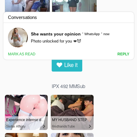
IPX 492 MMSub
0
views
0
likes
|
Like it
IPX 492 MMSub