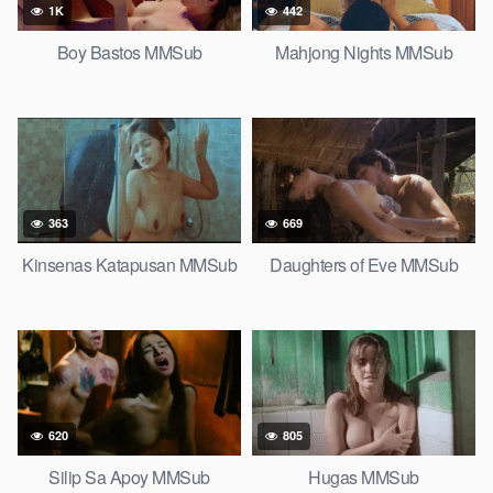
1K
442
Boy Bastos MMSub
Mahjong Nights MMSub
363
669
Kinsenas Katapusan MMSub
Daughters of Eve MMSub
620
805
Silip Sa Apoy MMSub
Hugas MMSub