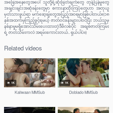
အခြေအနေတွေအပေါ် သူတို့ရဲ့ဆုံးဖြတ်ချက်တွေ တုန့်ပြန်မှုတွေ
အချင်းချင်းအဆုံခန်းတွေမှာ စကားနာထိုးကြပုံတွေဟာ အတုယူ
မှတ်သားဖွယ်ရာ မက်ဆေ့ချ်တွေအပြည့်အဝရမှာဖြစ်ပါတယ်။(၁၈
နှစ်အထက်မှကြည့်ခွင့်ရမယ့် ဇာတ်ဝင်ခန်းများပါဝင်ပြီး ဘယ်သူမှ
နစ်နာမှုမရှိအောင်သိမ်းပေးထားတဲ့ဒီဖိလစ်ပိုင် အချစ်ဇာတ်ကြမ်း
ရဲ့ ဇာတ်သိမ်းကလဲ အရမ်းကောင်းတယ်.. ရှယ်ပါပဲ။)
Related videos
1K
1K
Kaliwaan MMSub
Doblado MMSub