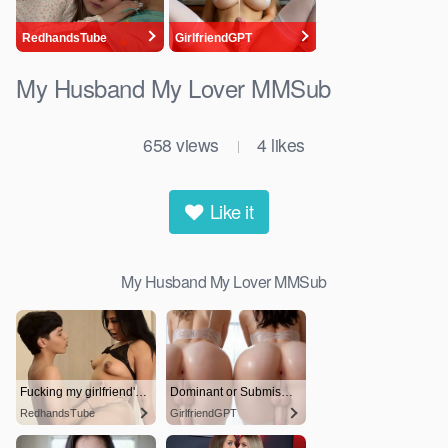
My Husband My Lover MMSub
658
views
4
likes
|
Like it
My Husband My Lover MMSub