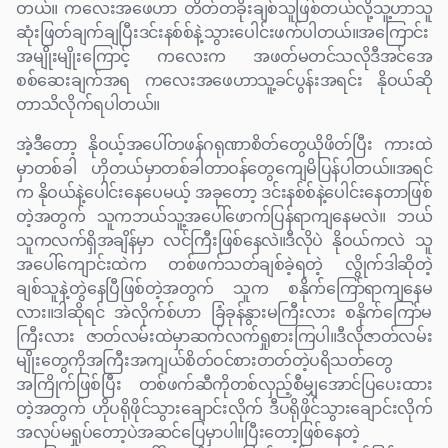
တယ်။ ကလေးအဖေဟာ တိတ်တခိုးချစ်သူဖြစ်တယ်လို့သူ့ဟာသူ
ဆုံးဖြတ်ချက်ချပြီးဒင်းနစ်စ်နဲ့သွားပေါင်းဖက်ပါတယ်။အကြောင်း
အမျိုးမျိုးကြောင့် ကလေးက အဖတ်မတင်သလိုဒီအင်အေ
စစ်ဆေးချက်အရ ကလေးအဖေဟာသူ့ခင်ပွန်းအရင်း နိုဝယ်ဆို
တာသိလိုက်ရပါတယ်။
အဲ့ဒီတော့ နိုဝယ့်အပေါ်တဖန်ဂရုဏာစိတ်တွေယိုဖိတ်ပြီး ကားထဲ
မှာတစ်ခါ ဟိုတယ်မှာတစ်ခါတာဝန်တွေကျေမိပြန်ပါတယ်။အရင်
က နိုဝယ်နဲ့ပေါင်းနေပေမယ့် အခုတော့ ဒင်းနစ်စ်နဲ့ပေါင်းနေတာဖြစ်
တဲ့အတွက် သူကဘယ်သူ့အပေါ်ဖောက်ပြန်ရာကျနေမလဲ။ ဘယ်
သူကလက်ရှိအချိန်မှာ လင်ကြီးဖြစ်နေလဲ။ဒီလိုပဲ နိုဝယ်ကလဲ သူ
အပေါ်ကျောင်းထဲက တစ်ဖက်သတ်ချစ်ခဲ့ရတဲ့ လွိုက်ဒါဆိုတဲ့
ချစ်သူနဲ့တွဲနေပြီဖြစ်တဲ့အတွက် သူက စနိုက်ကြော်ရာကျနေမ
လား။ဒါဆိုရင် အဲလိုက်စ်ဟာ ခြံခုန်နွားမကြီးလား စနိုက်ကြော်မ
ကြီးလား ဇာတ်လမ်းထဲမှာဆက်လက်ရှုစားကြပါ။ဒီလိုဇာတ်လမ်း
မျိုးတွေကိုအကြီးအကျယ်စိတ်ဝင်စားတတ်တဲ့ပရိသတ်တွေ
အကြိုက်ဖြစ်ပြီး တစ်ဖက်ဆီကိုတစ်လှည့်စီမျှအောင်ပြပေးထား
တဲ့အတွက် ဟိုပရိုဖိုင်သွားချောင်းလိုက် ဒီပရိုဖိုင်သွားချောင်းလိုက်
အလုပ်မရှုပ်တော့ပဲအဆင်ပြေမှာပါ။ပြီးတော့ဖြစ်နေတဲ့