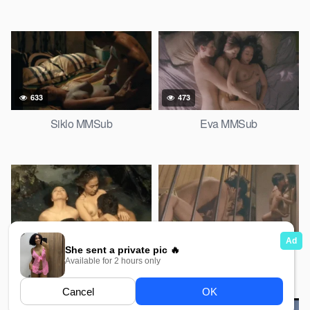
633
473
Siklo MMSub
Eva MMSub
839
423
Palitan MMSub
A Girl and a Guy MMSub