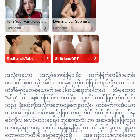
အဲလိုက်စ်ဟာ အလွန်အောင်မြင်ပြီး ထက်မြက်တဲ့မိန်းမတစ်
ယောက်ဖြစ်သလို အိမ်ထောင်နှစ်ခုကိုတစ်ပြိုင်တည်းဦးဆောင်နေ
တဲ့အိမ်ရှင်မတစ်ယောက်ဖြစ်ပါတယ်။ဟုတ်ပါတယ် အိမ်ထောင်
”နှစ်ခု” ပါ။ဂရုစိုက်ကြင်နာတတ်ပြီး သူ့လိုပဲထက်မြက်တဲ့ခင်ပွန်း
သည် နိုဝယ်ကိုအဲလိုက်စ်တာဝန်ကျေသလိုပဲ တစ်ဖက်ကအိပ်ယာ
ထဲမှာအကြမ်းပတမ်းအစွမ်းပြတတ်တဲ့တိတ်တိတ်ပုန်းချစ်သူဒင်းန
စ်စ်ကိုလဲ မလစ်ဟင်းစေရပါဘူး။အားလုံးဟာ အဆင်ပြေပြေလည်
ပတ်နေခဲ့ရာကနေ သူကိုယ်ဝန်ရှိနေပြီဆိုတာ သိလိုက်ရတဲ့အချိန်မှာ
တော့ဇောက်ထိုးမိုးမျှော်တွေဖြစ်ဖို့ အကြောင်းဖန်လာပါတော့