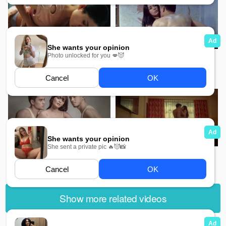
552
449
RIGODON MMSub
Adan MMSub
718
169
Hindi Tayo Pwede MMSub
Ex With Benifits MMSub
Show more related videos