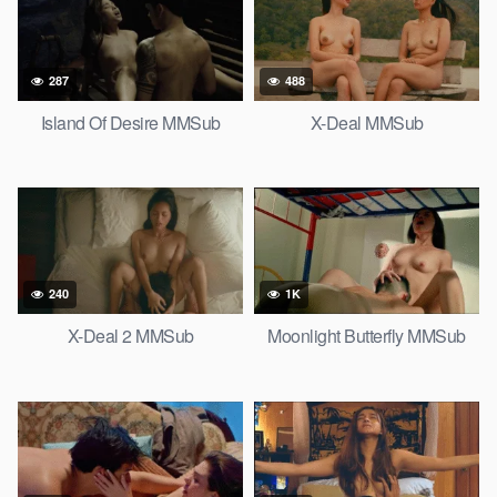
287
488
Island Of Desire MMSub
X-Deal MMSub
240
1K
X-Deal 2 MMSub
Moonlight Butterfly MMSub