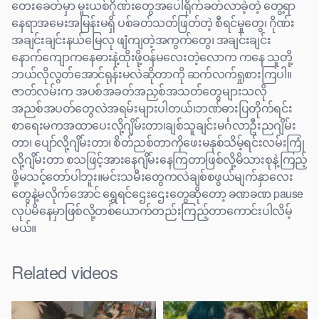
တေးခေတ်မှာ မူးယစ်ဂိုဏ်းတွေအပေါ်ရိုက်ခတ်လာခဲ့တဲ့ တွေ့ရာ
နေရာအမေးအမြန်းမရှိ ပစ်ခတ်သတ်ဖြတ်တဲ့ စီရင်မှုတွေ၊ ဂိုဏ်း
အချင်းချင်းနယ်မြေလု ဖျံကျတဲ့အကွက်တွေ၊ အချင်းချင်း
နောက်ကျောကနေဓားနဲ့ထိုးဖို့ဝန်မလေးတဲ့လောက ကနေ သူတို့
ဘယ်လိုလွတ်အောင်ရုန်းမလဲဆိုတာကို ဆက်လက်ရှုစားကြပါ။
ဇာတ်လမ်းက အပစ်အခတ်အညှစ်အသတ်တွေများသလို
အညစ်အပတ်တွေလဲအရမ်းများပါတယ်၊ဘဏ်ဓားပြတိုက်ရင်း
စာရေးမကအထာပေးလို့ဂျိမ်းတာ၊ချစ်သူချင်းမင်္ဂလာဦးညဂျိမ်း
တာ၊ ပျော်လို့ဂျိမ်းတာ၊ စိတ်ညစ်တာကိုဖေးမနှစ်သိမ့်ရင်းလမ်းကြုံ
လို့ဂျိမ်းတာ စသဖြင့်အားနေဂျိမ်းနေကြတာဖြစ်လို့မိသားစုနဲ့ကြည့်
ဖို့မသင့်တော်ပါဘူး။မင်းသမီးတွေကလဲချစ်စဖွယ်မျက်နှာလေး
တွေနဲ့မလိုက်အောင် ရွှေရင်ဌေးဌေးတွေဆိုတော့ ခဏခဏ pause
လုပ်မိနေမှာဖြစ်လို့တစ်ယောက်တည်းကြည့်တာကောင်းပါလိမ့်
မယ်။
Related videos