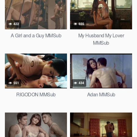
422
655
A Girl and a Guy MMSub
My Husband My Lover
MMSub
551
434
RIGODON MMSub
Adan MMSub