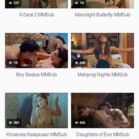
237
1K
X-Deal 2 MMSub
Moonlight Butterfly MMSub
1K
440
Boy Bastos MMSub
Mahjong Nights MMSub
360
666
Kinsenas Katapusan MMSub
Daughters of Eve MMSub