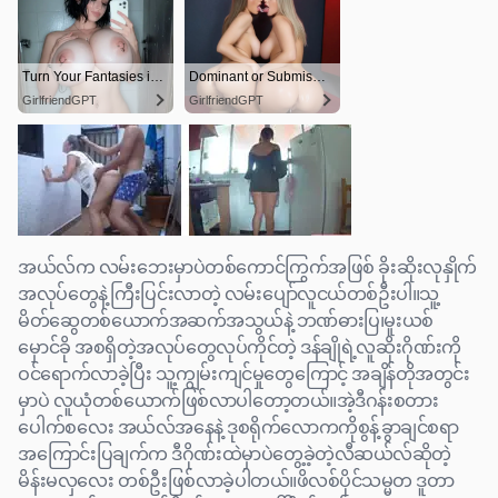
အယ်လ်က လမ်းဘေးမှာပဲတစ်ကောင်ကြွက်အဖြစ် ခိုးဆိုးလုနှိုက်
အလုပ်တွေနဲ့ကြီးပြင်းလာတဲ့ လမ်းပျော်လူငယ်တစ်ဦးပါ။သူ့
မိတ်ဆွေတစ်ယောက်အဆက်အသွယ်နဲ့ ဘဏ်ဓားပြ၊မူးယစ်
မှောင်ခို အစရှိတဲ့အလုပ်တွေလုပ်ကိုင်တဲ့ ဒန်ချိုရဲ့လူဆိုးဂိုဏ်းကို
ဝင်ရောက်လာခဲ့ပြီး သူ့ကျွမ်းကျင်မှုတွေကြောင့် အချိန်တိုအတွင်း
မှာပဲ လူယုံတစ်ယောက်ဖြစ်လာပါတော့တယ်။အဲ့ဒီဂန်းစတား
ပေါက်စလေး အယ်လ်အနေနဲ့ ဒုစရိုက်လောကကိုစွန့်ခွာချင်စရာ
အကြောင်းပြချက်က ဒီဂိုဏ်းထဲမှာပဲတွေ့ခဲ့တဲ့လီဆယ်လ်ဆိုတဲ့
မိန်းမလှလေး တစ်ဦးဖြစ်လာခဲ့ပါတယ်။ဖိလစ်ပိုင်သမ္မတ ဒူတာ