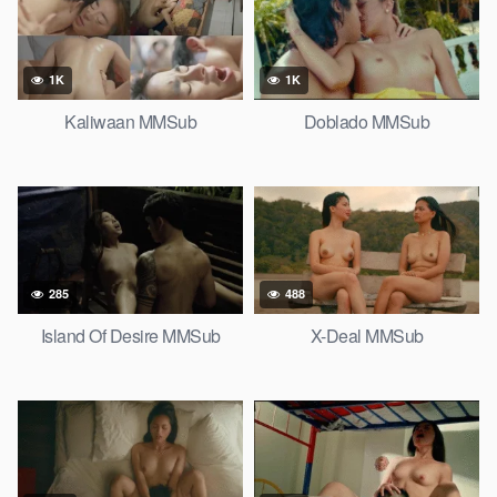
1K
1K
Kaliwaan MMSub
Doblado MMSub
285
488
Island Of Desire MMSub
X-Deal MMSub