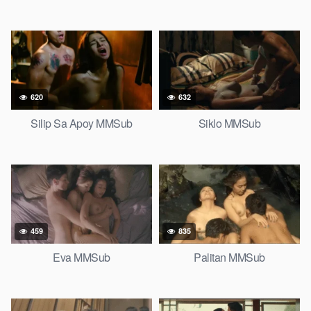
620
632
Silip Sa Apoy MMSub
Siklo MMSub
459
835
Eva MMSub
Palitan MMSub