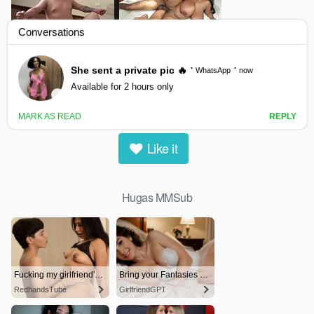
Hugas MMSub
0
views
0
likes
|
Like it
Hugas MMSub