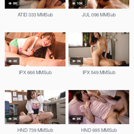
8K
10K
ATID 333 MMSub
JUL 096 MMSub
4K
3K
IPX 666 MMSub
IPX 549 MMSub
3K
8K
HND 739 MMSub
HND 695 MMSub