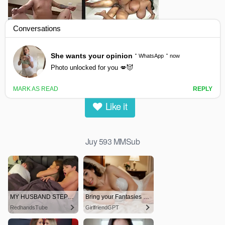
Juy 593 MMSub
0
views
0
likes
|
Like it
Juy 593 MMSub