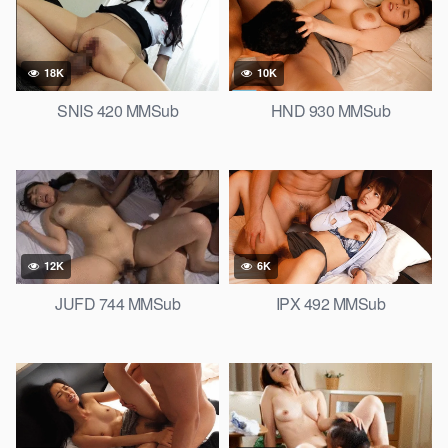
18K
10K
SNIS 420 MMSub
HND 930 MMSub
12K
6K
JUFD 744 MMSub
IPX 492 MMSub