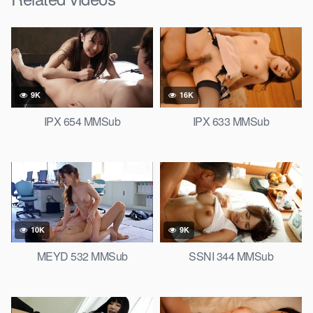
9K
16K
IPX 654 MMSub
IPX 633 MMSub
10K
9K
MEYD 532 MMSub
SSNI 344 MMSub