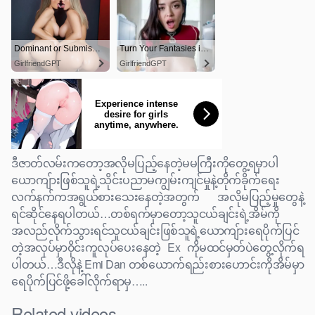
ဒီဇာတ်လမ်းကတော့အလိုမပြည့်နေတဲ့မမကြီးကိုတွေ့ရမှာပါ
ယောကျ်ားဖြစ်သူရဲ့သိုင်းပညာမကျွမ်းကျင်မှုနဲ့တိုက်ခိုက်ရေး
လက်နက်ကအရွယ်စားသေးနေတဲ့အတွက် အလိုမပြည့်မှုတွေနဲ့
ရင်ဆိုင်နေရပါတယ်…တစ်ရက်မှာတော့သူငယ်ချင်းရဲ့အိမ်ကို
အလည်လိုက်သွားရင်သူငယ်ချင်းဖြစ်သူရဲ့ယောကျ်ားရေပိုက်ပြင်
တဲ့အလုပ်မှာ၀ိုင်းကူလုပ်ပေးနေတဲ့ Ex ကိုမထင်မှတ်ပဲတွေ့လိုက်ရ
ပါတယ်…ဒီလိုနဲ့ Emi Dan တစ်ယောက်ရည်းစားဟောင်းကိုအိမ်မှာ
ရေပိုက်ပြင်ဖို့ခေါ်လိုက်ရာမှ…..
Related videos