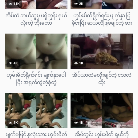
11K
2K
အိမ်ထဲ ဘယ်သူမှ မရှိတုန်း ရှယ်
ဟုမ်းမိတ်ရိုက်ရင်း မျက်နှာ ပြ
လိုးတဲ့ ဘိုးတော်
ခိုင်းပြီး ဆယ်လီဖြစ်ချင်တဲ့ စား
ဘဲကြီး
4K
1K
ဟုမ်းမိတ်ရိုက်ရင်း မျက်နှာပေါ
အိပ်ယာထဲမလိုးချင်တဲ့ ငသလဲ
ပြီး အရှက်ကွဲတဲ့စုံတွဲ
ထိုး
3K
1K
မျက်မမြင် နှလုံးသား ဟုမ်းမိတ်
အိမ်တွင်း ဟုမ်းမိတ် ရှယ်ကို