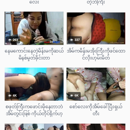
လေး
တဲ့ဘဲကြီး
263
337
နေမကောင်းနေတဲ့မိန်းမကိုဆယ်
အိမ်ကမိန်းမအိုးကြီးကိုဖင်ထော
မိနစ်မှုတ်ခိုင်းတာ
င်လိုးဟုမ်းမိတ်
4K
6K
စဖုတ်ကြီးကဖောင်းမိုနေတာဘဲ
စော်လေးကိုအိမ်ခေါ်ပြီးရှယ်
အိမ်တွင်းဖြစ် ကိုယ်တိုင်ရိုက်ဟု
တီး
မ်းမိတ်လေး