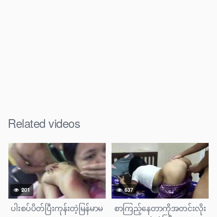
Related videos
201
637
ပါးစပ်ပိတ်ပြီးကုန်းတဲ့မြန်မာမ
စာကြည့်နေတာကိုအတင်းလိုး