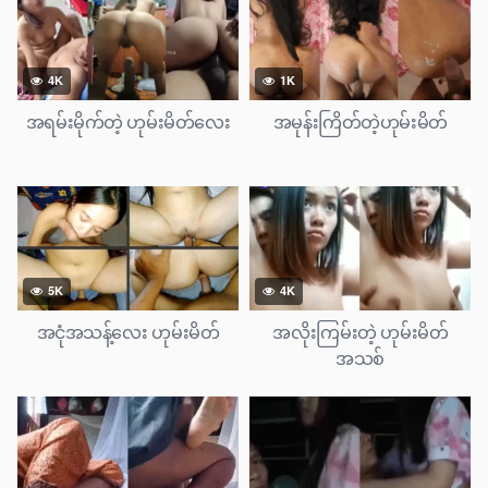
4K
1K
အရမ်းမိုက်တဲ့ ဟုမ်းမိတ်လေး
အမုန်းကြိတ်တဲ့ဟုမ်းမိတ်
5K
4K
အငုံအသန့်လေး ဟုမ်းမိတ်
အလိုးကြမ်းတဲ့ ဟုမ်းမိတ်
အသစ်