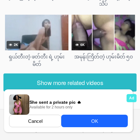
သိပ်
2K
6K
ရှယ်တီးတဲ့ ဖတ်တီး ရဲ့ ဟုမ်း
အမုန်းကြိတ်တဲ့ ဟုမ်းမိတ် ၅၀
မိတ်
Show more related videos
All rights reserved. Powered by Ma Ma Gyi.org