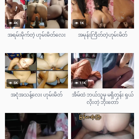
4K
1K
အရမ်းမိုက်တဲ့ ဟုမ်းမိတ်လေး
အမုန်းကြိတ်တဲ့ဟုမ်းမိတ်
5K
11K
အငုံအသန့်လေး ဟုမ်းမိတ်
အိမ်ထဲ ဘယ်သူမှ မရှိတုန်း ရှယ်
လိုးတဲ့ ဘိုးတော်