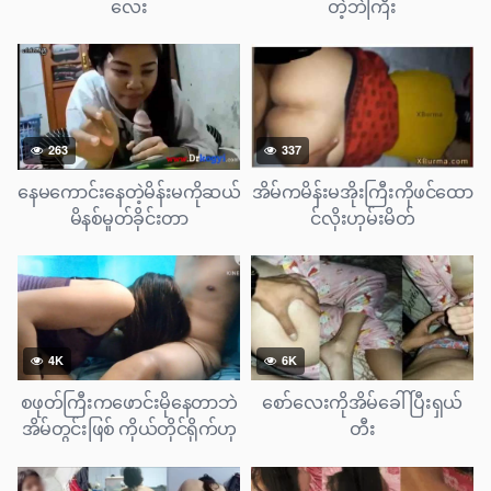
လေး
တဲ့ဘဲကြီး
263
337
နေမကောင်းနေတဲ့မိန်းမကိုဆယ်
အိမ်ကမိန်းမအိုးကြီးကိုဖင်ထော
မိနစ်မှုတ်ခိုင်းတာ
င်လိုးဟုမ်းမိတ်
4K
6K
စဖုတ်ကြီးကဖောင်းမိုနေတာဘဲ
စော်လေးကိုအိမ်ခေါ်ပြီးရှယ်
အိမ်တွင်းဖြစ် ကိုယ်တိုင်ရိုက်ဟု
တီး
မ်းမိတ်လေး