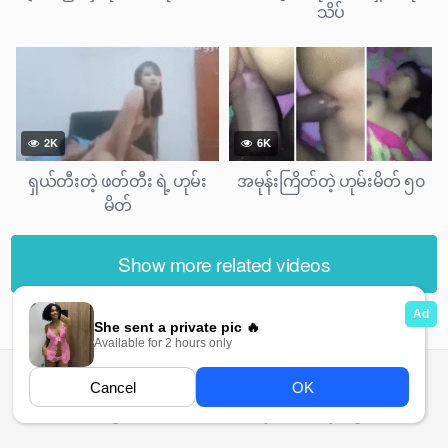
သိပ်
2K
6K
ရှယ်တီးတဲ့ ဖတ်တီး ရဲ့ ဟုမ်း
အမုန်းကြိတ်တဲ့ ဟုမ်းမိတ် ၅၀
မိတ်
Show more related videos
All rights reserved. Powered by Ma Ma Gyi.org