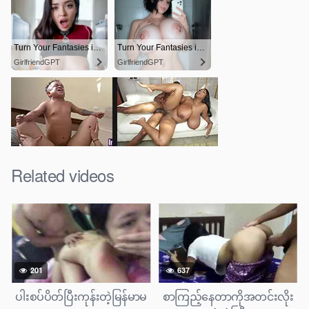
Related videos
201
637
ပါးစပ်ပိတ်ပြီးကုန်းတဲ့မြန်မာမ
စာကြည့်နေတာကိုအတင်းလိုး