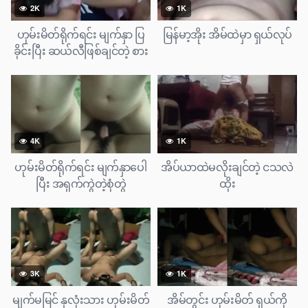
2K
1K
ဟုမ်းမိတ်ရိုက်ရင်း မျက်နှာ ပြ
မြန်မာ့အိုး အိမ်ထဲမှာ ရှယ်လုပ်
ခိုင်းပြီး ဆယ်လီဖြစ်ချင်တဲ့ စား
ဘဲကြီး
4K
1K
ဟုမ်းမိတ်ရိုက်ရင်း မျက်နှာပေါ
အိပ်ယာထဲမလိုးချင်တဲ့ ငသလဲ
ပြီး အရှက်ကွဲတဲ့စုံတွဲ
ထိုး
3K
1K
မျက်မမြင် နှလုံးသား ဟုမ်းမိတ်
အိမ်တွင်း ဟုမ်းမိတ် ရှယ်ကို