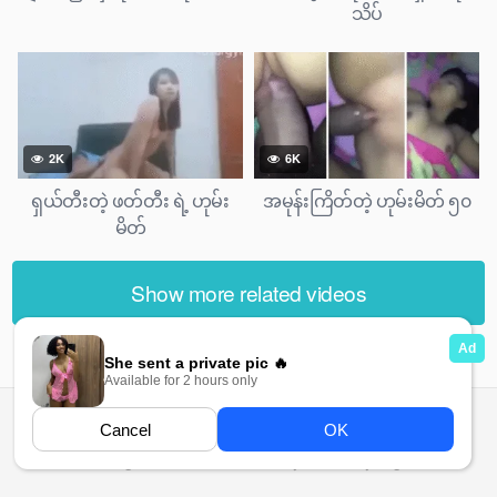
သိပ်
2K
6K
ရှယ်တီးတဲ့ ဖတ်တီး ရဲ့ ဟုမ်း
အမုန်းကြိတ်တဲ့ ဟုမ်းမိတ် ၅၀
မိတ်
Show more related videos
All rights reserved. Powered by Ma Ma Gyi.org