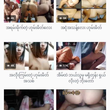
4K
5K
အရမ်းမိုက်တဲ့ ဟုမ်းမိတ်လေး
အငုံအသန့်လေး ဟုမ်းမိတ်
4K
11K
အလိုးကြမ်းတဲ့ ဟုမ်းမိတ်
အိမ်ထဲ ဘယ်သူမှ မရှိတုန်း ရှယ်
အသစ်
လိုးတဲ့ ဘိုးတော်