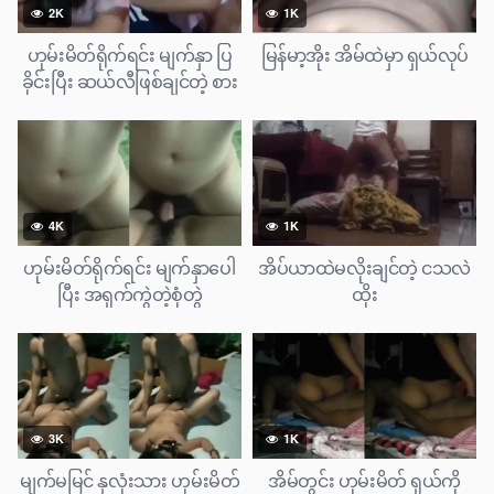
2K
1K
ဟုမ်းမိတ်ရိုက်ရင်း မျက်နှာ ပြ
မြန်မာ့အိုး အိမ်ထဲမှာ ရှယ်လုပ်
ခိုင်းပြီး ဆယ်လီဖြစ်ချင်တဲ့ စား
ဘဲကြီး
4K
1K
ဟုမ်းမိတ်ရိုက်ရင်း မျက်နှာပေါ
အိပ်ယာထဲမလိုးချင်တဲ့ ငသလဲ
ပြီး အရှက်ကွဲတဲ့စုံတွဲ
ထိုး
3K
1K
မျက်မမြင် နှလုံးသား ဟုမ်းမိတ်
အိမ်တွင်း ဟုမ်းမိတ် ရှယ်ကို