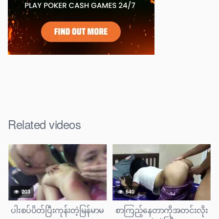
Related videos
203
640
ပါးစပ်ပိတ်ပြီးကုန်းတဲ့မြန်မာမ
စာကြည့်နေတာကိုအတင်းလိုး