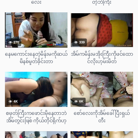
လေး
တဲ့ဘဲကြီး
270
339
နေမကောင်းနေတဲ့မိန်းမကိုဆယ်
အိမ်ကမိန်းမအိုးကြီးကိုဖင်ထော
မိနစ်မှုတ်ခိုင်းတာ
င်လိုးဟုမ်းမိတ်
4K
6K
စဖုတ်ကြီးကဖောင်းမိုနေတာဘဲ
စော်လေးကိုအိမ်ခေါ်ပြီးရှယ်
အိမ်တွင်းဖြစ် ကိုယ်တိုင်ရိုက်ဟု
တီး
မ်းမိတ်လေး